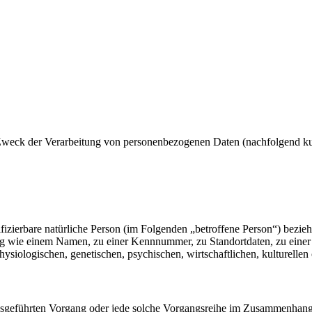
 Zweck der Verarbeitung von personenbezogenen Daten (nachfolgend ku
ntifizierbare natürliche Person (im Folgenden „betroffene Person“) bezieh
nung wie einem Namen, zu einer Kennnummer, zu Standortdaten, zu ein
siologischen, genetischen, psychischen, wirtschaftlichen, kulturellen od
n ausgeführten Vorgang oder jede solche Vorgangsreihe im Zusammenhan