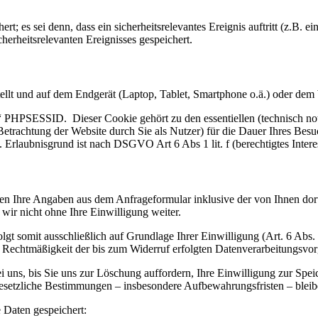
; es sei denn, dass ein sicherheitsrelevantes Ereignis auftritt (z.B. e
herheitsrelevanten Ereignisses gespeichert.
tellt und auf dem Endgerät (Laptop, Tablet, Smartphone o.ä.) oder dem
 PHPSESSID. Dieser Cookie gehört zu den essentiellen (technisch notw
Betrachtung der Website durch Sie als Nutzer) für die Dauer Ihres Be
. Erlaubnisgrund ist nach DSGVO Art 6 Abs 1 lit. f (berechtigtes Intere
n Ihre Angaben aus dem Anfrageformular inklusive der von Ihnen dor
wir nicht ohne Ihre Einwilligung weiter.
gt somit ausschließlich auf Grundlage Ihrer Einwilligung (Art. 6 Abs.
e Rechtmäßigkeit der bis zum Widerruf erfolgten Datenverarbeitungsvo
uns, bis Sie uns zur Löschung auffordern, Ihre Einwilligung zur Spei
esetzliche Bestimmungen – insbesondere Aufbewahrungsfristen – bleib
Daten gespeichert: