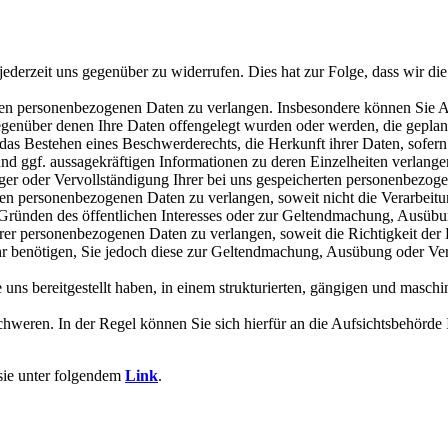
derzeit uns gegenüber zu widerrufen. Dies hat zur Folge, dass wir die 
n personenbezogenen Daten zu verlangen. Insbesondere können Sie Au
nüber denen Ihre Daten offengelegt wurden oder werden, die geplante
as Bestehen eines Beschwerderechts, die Herkunft ihrer Daten, sofern 
und ggf. aussagekräftigen Informationen zu deren Einzelheiten verlange
er oder Vervollständigung Ihrer bei uns gespeicherten personenbezog
n personenbezogenen Daten zu verlangen, soweit nicht die Verarbeit
us Gründen des öffentlichen Interesses oder zur Geltendmachung, Ausübu
 personenbezogenen Daten zu verlangen, soweit die Richtigkeit der Da
hr benötigen, Sie jedoch diese zur Geltendmachung, Ausübung oder Ve
s bereitgestellt haben, in einem strukturierten, gängigen und maschin
eren. In der Regel können Sie sich hierfür an die Aufsichtsbehörde Ih
 sie unter folgendem
Link
.